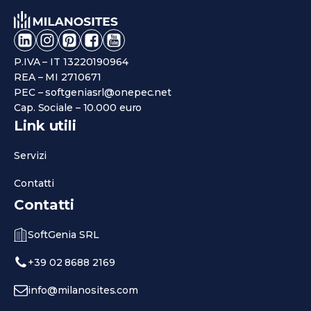
P.IVA – IT 13220190964
REA – MI 2710671
PEC – softgeniasrl@onepec.net
Cap. Sociale – 10.000 euro
Link utili
Servizi
Contatti
Contatti
SoftGenia SRL
+39 02 8688 2169
info@milanosites.com