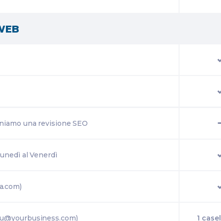
 WEB
orniamo una revisione SEO
Lunedì al Venerdì
a.com)
you@yourbusiness.com)
1 casel