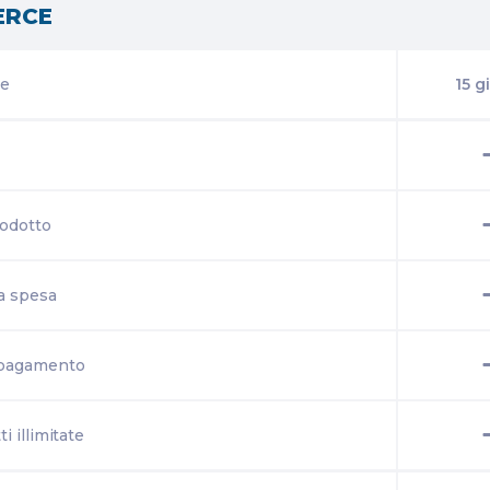
ERCE
te
15 g
rodotto
la spesa
i pagamento
i illimitate