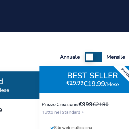
Switch
Annuale
Mensile
pricing
POPO
BEST SELLER
d
€29.99
/Mese
Mese
€999
€2180
Prezzo Creazione:
0
Tutto nel Standard +
Sito web multipagina